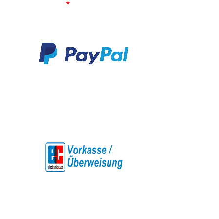
Bezahlung
*
PayPal
Überweisung